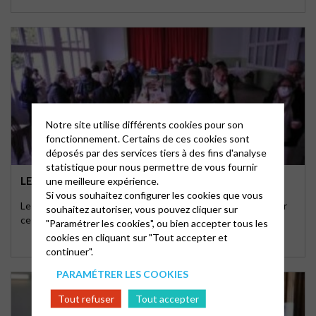
Notre site utilise différents cookies pour son
fonctionnement. Certains de ces cookies sont
déposés par des services tiers à des fins d'analyse
statistique pour nous permettre de vous fournir
LE LIEN RECONFINÉ…
une meilleure expérience.
Si vous souhaitez configurer les cookies que vous
Le bulletin trimestriel de notre Église n'est pas disponible sur
souhaitez autoriser, vous pouvez cliquer sur
ce site, pour respecter le RGPD, …
"Paramétrer les cookies", ou bien accepter tous les
cookies en cliquant sur "Tout accepter et
continuer".
PARAMÉTRER LES COOKIES
Tout refuser
Tout accepter