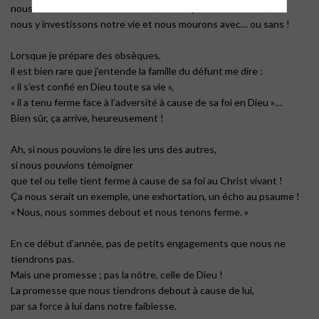
nous nous confions en tout cela, nous aspirons à tout cela,
nous y investissons notre vie et nous mourons avec… ou sans !
Lorsque je prépare des obsèques,
il est bien rare que j’entende la famille du défunt me dire :
« il s’est confié en Dieu toute sa vie »,
« il a tenu ferme face à l’adversité à cause de sa foi en Dieu »…
Bien sûr, ça arrive, heureusement !
Ah, si nous pouvions le dire les uns des autres,
si nous pouvions témoigner
que tel ou telle tient ferme à cause de sa foi au Christ vivant !
Ça nous serait un exemple, une exhortation, un écho au psaume !
« Nous, nous sommes debout et nous tenons ferme. »
En ce début d’année, pas de petits engagements que nous ne
tiendrons pas.
Mais une promesse ; pas la nôtre, celle de Dieu !
La promesse que nous tiendrons debout à cause de lui,
par sa force à lui dans notre faiblesse.