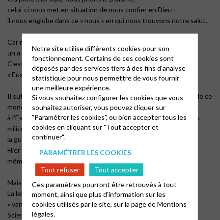
celui-ci nous met en situation de nous confier en Dieu :
il nous englobe dans ce « nous » en qui nous trouvons notre salut.
Car mettre sa confiance en Dieu n’est pas un commandement,
Notre site utilise différents cookies pour son
un
a priori
théorique, une condition morale…
fonctionnement. Certains de ces cookies sont
C’est le seul moyen de tenir debout !
déposés par des services tiers à des fins d'analyse
« Eux, ils plient et ils tombent… »
statistique pour nous permettre de vous fournir
une meilleure expérience.
Il suffit d’ouvrir les yeux et les oreilles, de regarder les grands de ce
Si vous souhaitez configurer les cookies que vous
monde,
souhaitez autoriser, vous pouvez cliquer sur
"Paramétrer les cookies", ou bien accepter tous les
à l’Est, à l’Ouest, au Sud et ailleurs, la politique des États et des
cookies en cliquant sur "Tout accepter et
milices,
continuer".
la guerre en Ukraine et celle à Gaza et toutes les autres…
Hier et demain, « ils plient et ils tombent »
PARAMÉTRER LES COOKIES
même si, parfois, aujourd’hui ils font illusion…
Tout refuser
Tout accepter
Mais pas besoin de regarder si haut, si loin…
Ces paramètres pourront être retrouvés à tout
La lecture de l’Ecclésiaste remet bien les choses à leur place :
moment, ainsi que plus d'information sur les
cookies utilisés par le site, sur la page de
Mentions
« vanité des vanité, tout est vanité… »
légales.
Science, pouvoir, argent, sexualité, travail, santé :