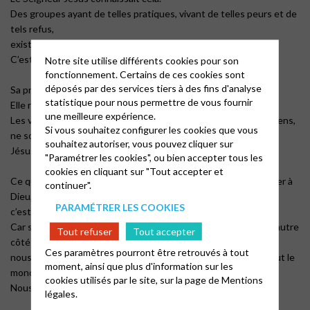
Des groupes ayant de telles pratiques, vivant de telles peurs et de
tels refus,
existaient à son époque.
C’est pour nous éviter de tomber ainsi qu’il priait le Père !
Notre site utilise différents cookies pour son
fonctionnement. Certains de ces cookies sont
déposés par des services tiers à des fins d'analyse
Sa prière refuse que nous fuyions, où que ce soit.
statistique pour nous permettre de vous fournir
Elle refuse que nous rejetions ceux qui nous rejettent.
une meilleure expérience.
Les valeurs du monde, les valeurs et les comportements des gens,
Si vous souhaitez configurer les cookies que vous
ne sont pas évangéliques, nous le savons.
souhaitez autoriser, vous pouvez cliquer sur
Jésus aussi le sait : il en est mort !
"Paramétrer les cookies", ou bien accepter tous les
cookies en cliquant sur "Tout accepter et
Ce qu’il demande au Père, ce que nous aussi pouvons demander à
continuer".
Dieu,
PARAMÉTRER LES COOKIES
c’est, au milieu de ce monde, de nous « garder du Malin ».
Car si la pente est savonnée côté sectaire, elle l’est aussi de l’autre
Tout refuser
Tout accepter
côté :
Ces paramètres pourront être retrouvés à tout
nous courons tous, tous les jours, le risque de vivre comme tout le
moment, ainsi que plus d'information sur les
monde !
cookies utilisés par le site, sur la page de
Mentions
Nous vivons alors comme ceux qui ont crucifié Jésus.
légales.