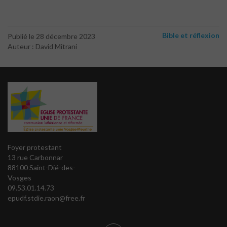
Bible et réflexion
Publié le 28 décembre 2023
Auteur : David Mitrani
Foyer protestant
13 rue Carbonnar
88100 Saint-Dié-des-
Vosges
09.53.01.14.73
epudf.stdie.raon@free.fr