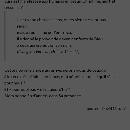
qui s’est manifestée aux humains en Jésus-Christ, né, mort et
ressuscité.
Il est venu chez les siens, et les siens ne l’ont pas
reçu ;
mais à tous ceux qui l’ont reçu,
il a donné le pouvoir de devenir enfants de Dieu,
à ceux qui croient en son nom.
(Évangile selon Jean, ch. 1, v. 11 et 12)
Cette nouvelle année qui arrive, serons-nous de ceux-là,
à le recevoir, lui faire confiance, et à bénéficier de ce qu’il réalise
pour nous ?
Et – pourquoi pas – dès aujourd’hui ?
Alors bonne fin d’année, dans Sa présence.
pasteur David Mitrani