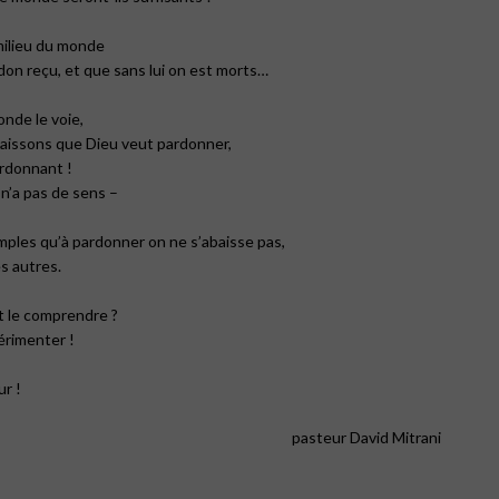
milieu du monde
don reçu, et que sans lui on est morts…
nde le voie,
naissons que Dieu veut pardonner,
rdonnant !
n’a pas de sens –
ples qu’à pardonner on ne s’abaisse pas,
es autres.
t le comprendre ?
érimenter !
r !
pasteur David Mitrani