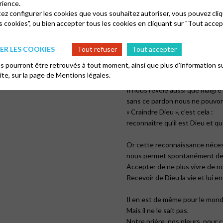
rience.
tez configurer les cookies que vous souhaitez autoriser, vous pouvez cliq
Notre Dieu, lui, ne demande pas :
s cookies", ou bien accepter tous les cookies en cliquant sur "Tout accep
Et c’est la seule chose dont no
qui nous fasse tenir debout, q
R LES COOKIES
Tout refuser
Tout accepter
Ce pardon est à la fois nécessa
 pourront être retrouvés à tout moment, ainsi que plus d'information su
car il nous confirme que nous 
site, sur la page de
Mentions légales.
que nous sommes en dette avec
Il nous révèle aussi que malgré 
sans ce pardon nous ne pouvons
« Craindre Dieu », c’est cela :
reconnaître qu’il est Dieu et 
Or cette reconnaissance néces
nous permet spontanément de r
Accepter de ne plus vivre de n
Recevoir de Dieu la vie et lui e
Il en est de même pour le mond
Mais il ne le sait pas.
Notre prière, nos pleurs, pour 