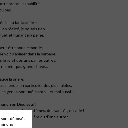
otre propre culpabilité
ou pas.
réelle ou fantasmée –
en réalité, je ne sais rien –
s muet et hurlant ma peine.
 peut être pour le monde,
 voit s’abîmer dans la barbarie,
s le rejet des uns par les autres,
n ne peut pas grand chose…
auce la prière,
re monde, en particulier des plus faibles.
 les gens » sont méchants – et moi aussi…
 sinon en Dieu seul ?
ensonges, des fantômes, des vanités, du vide !
crifices, d’une manière ou d’une autre :
es sont déposés
rnir une