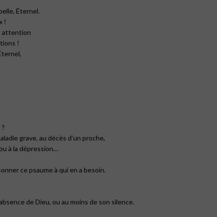
elle, Éternel.
x !
t attention
tions !
Éternel,
 ?
ladie grave, au décès d’un proche,
ou à la dépression…
sonner ce psaume à qui en a besoin.
’absence de Dieu, ou au moins de son silence.