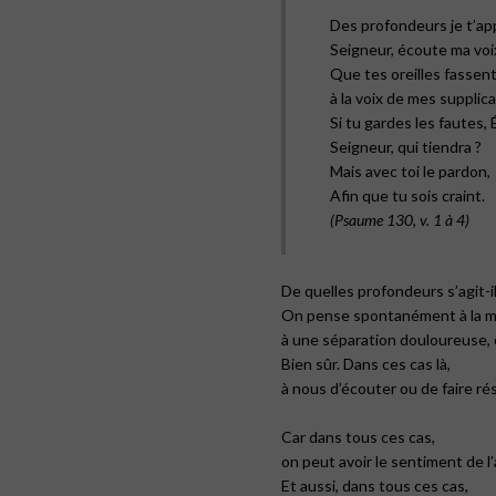
Des profondeurs je t’app
Seigneur, écoute ma voi
Que tes oreilles fassen
à la voix de mes supplica
Si tu gardes les fautes, 
Seigneur, qui tiendra ?
Mais avec toi le pardon,
Afin que tu sois craint.
(Psaume 130, v. 1 à 4)
De quelles profondeurs s’agit-il
On pense spontanément à la ma
à une séparation douloureuse, 
Bien sûr. Dans ces cas là,
à nous d’écouter ou de faire ré
Car dans tous ces cas,
on peut avoir le sentiment de l
Et aussi, dans tous ces cas,