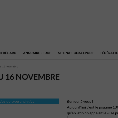
NTBÉLIARD
ANNUAIRE EPUDF
SITE NATIONAL EPUDF
FÉDÉRATI
du 16 novembre
U 16 NOVEMBRE
kies de type analytics
Bonjour à vous !
Aujourd’hui c’est le psaume 13
qu’en latin on appelait le « De p