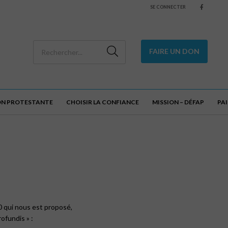
SE CONNECTER
FAIRE UN DON
ON PROTESTANTE
CHOISIR LA CONFIANCE
MISSION – DÉFAP
PA
0 qui nous est proposé,
rofundis » :