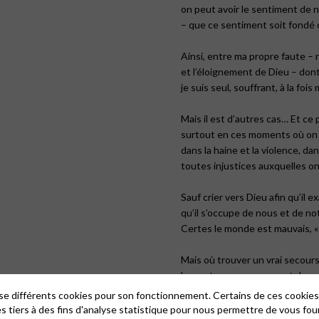
on peut avoir le sentiment de n
– que ce sentiment soit fondé 
Ainsi, entre ma propre faute – 
et l’éloignement de Dieu – dont, 
je suis seul, souffrant, à la foi
Mais il est d’autres cas… Et ce
surtout en ces moments où on le
dans la haine et la violence, dan
toutes injustices auxquelles o
Sauf crier vers Dieu afin qu’il ex
qu’il s’occupe de nous et de not
Certes le monde est mauvais, «
Mais où trouver un vrai secours
Les autres sauveurs sont des m
Ils réclament du sang et des sa
lise différents cookies pour son fonctionnement. Certains de ces cooki
« ça ira mieux si… »
es tiers à des fins d'analyse statistique pour nous permettre de vous fou