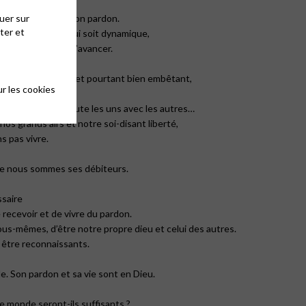
uer sur
 il offre, il offre son pardon.
ter et
us ayons besoin qui soit dynamique,
ui nous permette d’avancer.
ire et secourable, et pourtant bien embêtant,
r les cookies
en avons besoin,
 Dieu et sans doute les uns avec les autres…
nos grands airs et notre soi-disant liberté,
 pas vivre.
que nous sommes ses débiteurs.
saire
ecevoir et de vivre du pardon.
ous-mêmes, d’être notre propre dieu et celui des autres.
n être reconnaissants.
e. Son pardon et sa vie sont en Dieu.
ce monde seront-ils suffisants ?